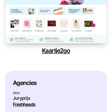
Kaartje2go
Agencies
2025
Juryprijs
Freshheads