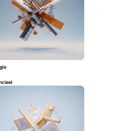
gie
ncieel