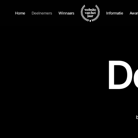
Home
Deelnemers
Winnaars
Informatie
Awar
D