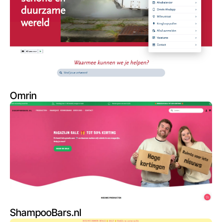
Omrin
ShampooBars.nl