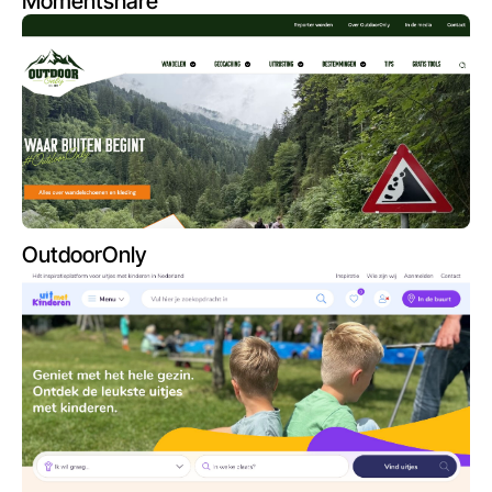
Momentshare
OutdoorOnly