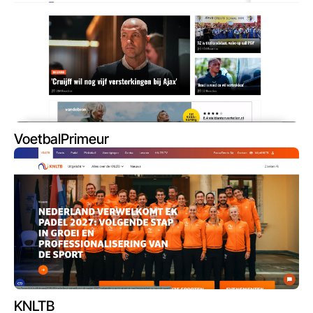
VoetbalPrimeur
KNLTB