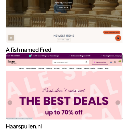
A fish named Fred
Haarspullen.nl