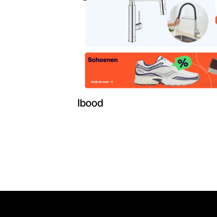
Ibood