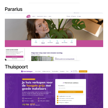
Pararius
Thuispoort