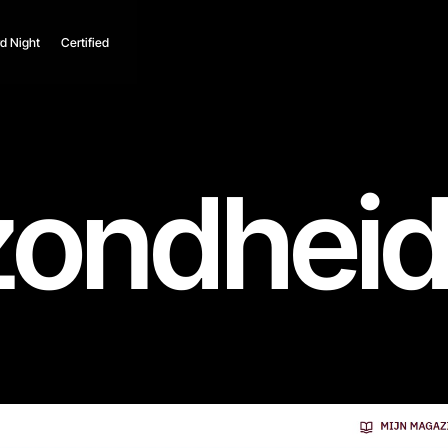
d Night
Certified
ondheid