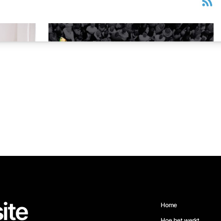
ite
Home
Hoe het werkt