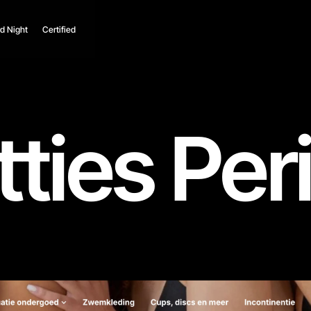
d Night
Certified
tties Per