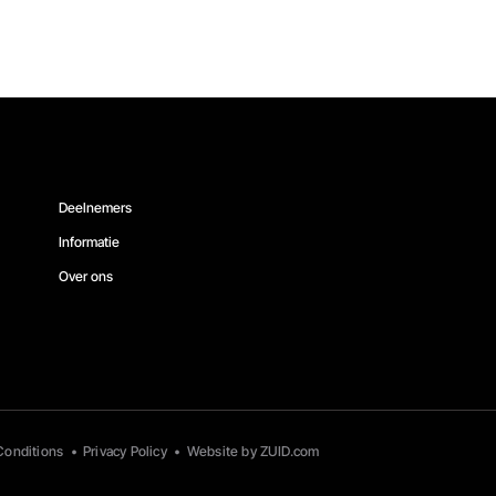
Deelnemers
Informatie
Over ons
Conditions
•
Privacy Policy
•
Website by ZUID.com