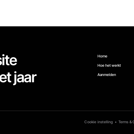
ite
Home
Hoe het werkt
et jaar
Aanmelden
Cookie instelling
•
Terms & 