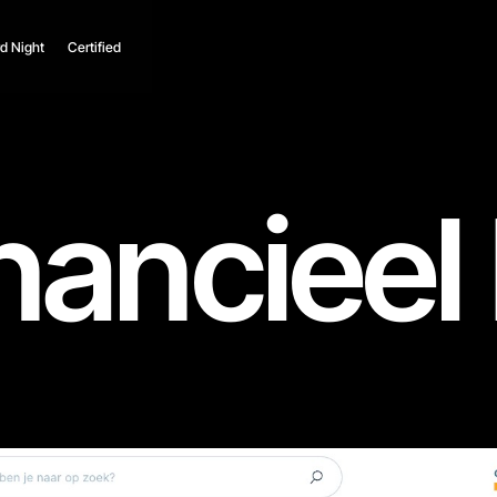
d Night
Certified
nancieel 