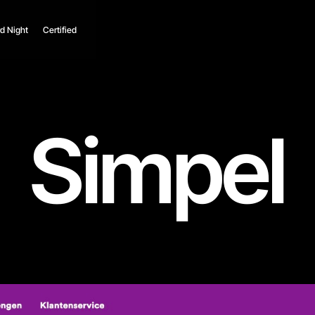
d Night
Certified
Simpel