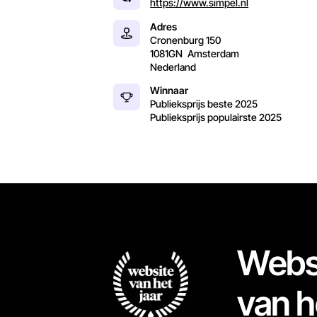
https://www.simpel.nl
Adres
Cronenburg 150
1081GN
Amsterdam
Nederland
Winnaar
Publieksprijs beste
2025
Publieksprijs populairste
2025
Webs
van h