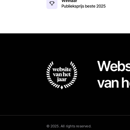
Winnaar
Publieksprijs beste
2025
Webs
van h
© 2025. All rights reserved.