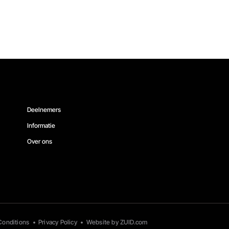
Deelnemers
Informatie
Over ons
Conditions
•
Privacy Policy
•
Website by ZUID.com