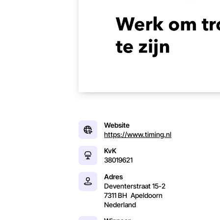
Website
https://www.timing.nl
KvK
38019621
Adres
Deventerstraat 15-2
7311 BH
Apeldoorn
Nederland