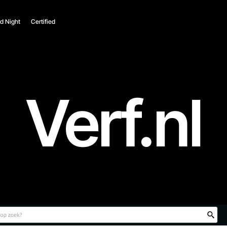
d Night
Certified
Verf.nl