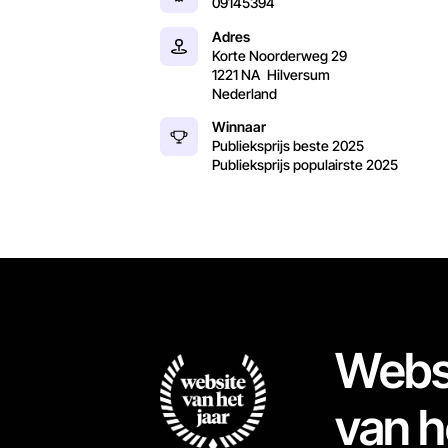
09145394
Adres
Korte Noorderweg 29
1221 NA
Hilversum
Nederland
Winnaar
Publieksprijs beste
2025
Publieksprijs populairste
2025
Webs
van h