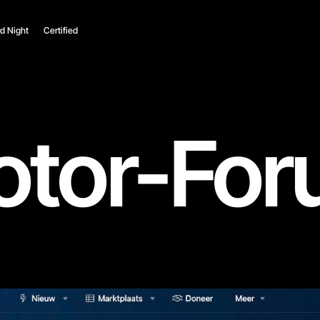
d Night
Certified
tor-Fo