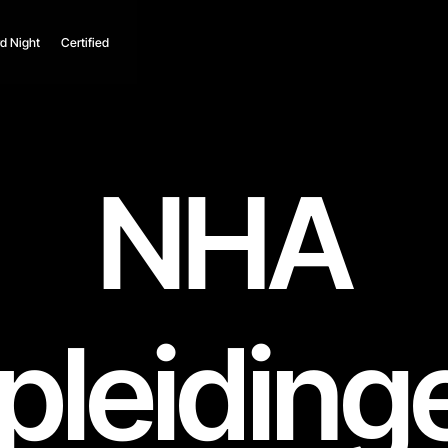
d Night
Certified
NHA
pleiding